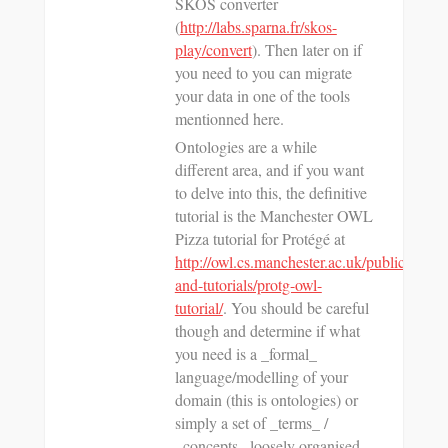
SKOS converter
(
http://labs.sparna.fr/skos-
play/convert
). Then later on if
you need to you can migrate
your data in one of the tools
mentionned here.
Ontologies are a while
different area, and if you want
to delve into this, the definitive
tutorial is the Manchester OWL
Pizza tutorial for Protégé at
http://owl.cs.manchester.ac.uk/publications/
and-tutorials/protg-owl-
tutorial/
. You should be careful
though and determine if what
you need is a _formal_
language/modelling of your
domain (this is ontologies) or
simply a set of _terms_ /
_concepts_ loosely organised,