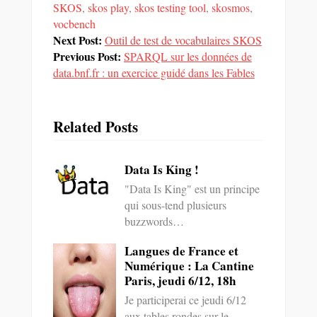
une
fenêtre)
fenêtre)
dans
SKOS
,
skos play
,
skos testing tool
,
skosmos
,
nouvelle
une
vocbench
fenêtre)
nouvelle
fenêtre)
Next Post:
Outil de test de vocabulaires SKOS
Previous Post:
SPARQL sur les données de
data.bnf.fr : un exercice guidé dans les Fables
Related Posts
Data Is King !
"Data Is King" est un principe
qui sous-tend plusieurs
buzzwords…
Langues de France et
Numérique : La Cantine
Paris, jeudi 6/12, 18h
Je participerai ce jeudi 6/12
aux tables rondes sur le…