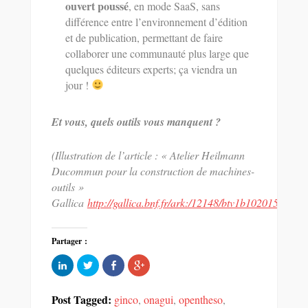
ouvert poussé
, en mode SaaS, sans
différence entre l’environnement d’édition
et de publication, permettant de faire
collaborer une communauté plus large que
quelques éditeurs experts; ça viendra un
jour !
Et vous, quels outils vous manquent ?
(Illustration de l’article : « Atelier Heilmann
Ducommun pour la construction de machines-
outils »
Gallica
http://gallica.bnf.fr/ark:/12148/btv1b10201510v
)
Partager :
Cliquez
Partager
Partager
Cliquez
pour
sur
sur
pour
partager
Twitter(ouvre
Facebook(ouvre
partager
sur
dans
dans
sur
LinkedIn(ouvre
une
une
Google+
Post Tagged:
ginco
,
onagui
,
opentheso
,
dans
nouvelle
nouvelle
(ouvre