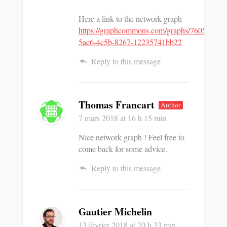
Here a link to the network graph
https://graphcommons.com/graphs/76050aab-
5ac6-4c5b-8267-12235741bb22
Reply to this message
Thomas Francart
Author
7 mars 2018
at 16 h 15 min
Nice network graph ! Feel free to
come back for some advice.
Reply to this message
Gautier Michelin
13 février 2018
at 20 h 33 min