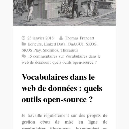
23 janvier 2018
Thomas Francart
Editeurs
,
Linked Data
,
OnAGUI
,
SKOS
,
SKOS Play
,
Skosmos
,
Thesaurus
15 commentaires
sur Vocabulaires dans le
web de données : quels outils open-source ?
Vocabulaires dans le
web de données : quels
outils open-source ?
projets de
Je travaille régulièrement sur des
gestion et/ou de mise en ligne de
vocabulaires (thesaurus, taxonomies)
en