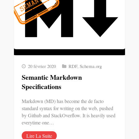
20 février 2020
RDF
,
Schema.org
Semantic Markdown
Specifications
Markdown (MD) has become the de facto
standard syntax for writing on the web, pushed
by Github and StackOverflow. It is heavily used
everytime one…
Lire La Suite