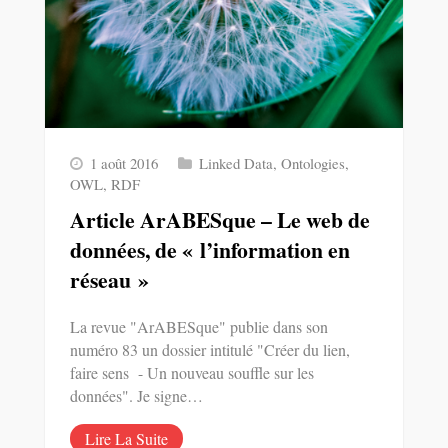
1 août 2016
Linked Data
,
Ontologies
,
OWL
,
RDF
Article ArABESque – Le web de
données, de « l’information en
réseau »
La revue "ArABESque" publie dans son
numéro 83 un dossier intitulé "Créer du lien,
faire sens - Un nouveau souffle sur les
données". Je signe…
Lire La Suite