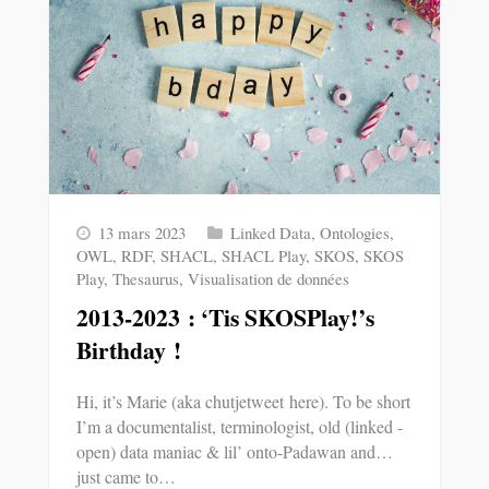
13 mars 2023
Linked Data
,
Ontologies
,
OWL
,
RDF
,
SHACL
,
SHACL Play
,
SKOS
,
SKOS
Play
,
Thesaurus
,
Visualisation de données
2013-2023 : ‘Tis SKOSPlay!’s
Birthday !
Hi, it’s Marie (aka chutjetweet here). To be short
I’m a documentalist, terminologist, old (linked -
open) data maniac & lil’ onto-Padawan and…
just came to…