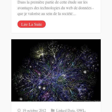
Dans la première partie de cette étude sur les
avantages des technologies du web de données -
que je valorise au sein de la société…
Lire La Suite
19 octobre 2012
Linked Data
,
OWL
,