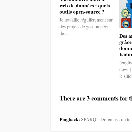
web de données : quels
outils open-source ?
Je travaille régulièrement sur
des projets de gestion et/ou
de…
Des a
grâce
donné
Isido
(engli
down) 
le sil
There are 3 comments for th
Pingback:
SPARQL Doremus : un tuto