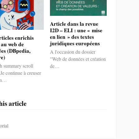
Article dans la revue
I2D – ELI : une « mise
en lien » des textes
rticles enrichis
juridiques européens
 au web de
es (DBpedia,
A l'occasion du dossier
re)
"Web de données et création
sh summary scroll
de…
Je continue à creuser
lon…
is article
rial