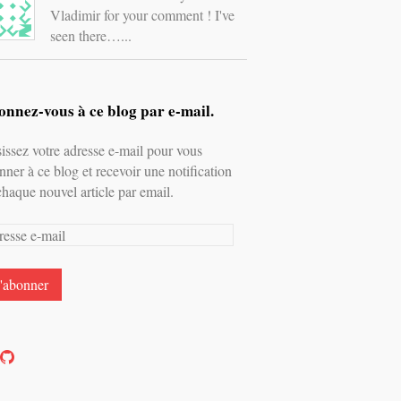
Vladimir for your comment ! I've
seen there…...
nnez-vous à ce blog par e-mail.
sissez votre adresse e-mail pour vous
nner à ce blog et recevoir une notification
chaque nouvel article par email.
esse
l
oir
Voir
e
le
rofil
profil
e
de