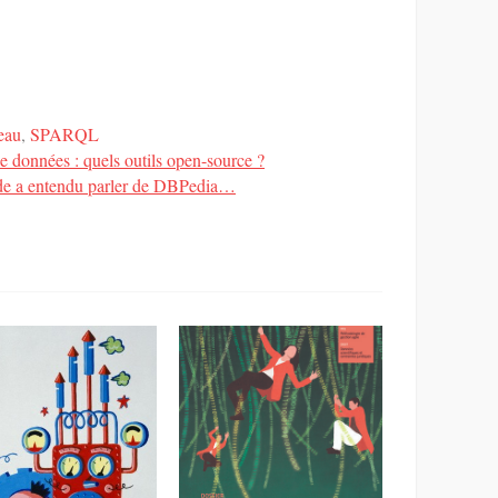
t
s
L
eau
,
SPARQL
e données : quels outils open-source ?
nde a entendu parler de DBPedia…