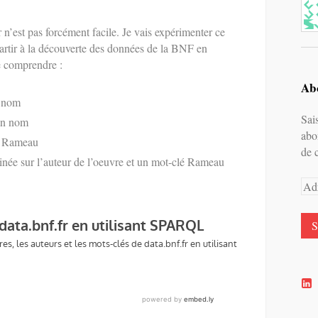
n’est pas forcément facile. Je vais expérimenter ce
tir à la découverte des données de la BNF en
 comprendre :
Abo
n nom
Sai
on nom
abo
s Rameau
de 
ée sur l’auteur de l’oeuvre et un mot-clé Rameau
Adr
e-
mai
V
l
p
d