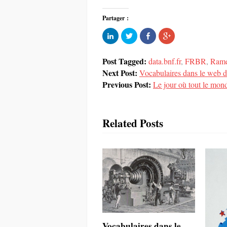
Partager :
Cliquez
Partager
Partager
Cliquez
pour
sur
sur
pour
partager
Twitter(ouvre
Facebook(ouvre
partager
sur
dans
dans
sur
LinkedIn(ouvre
une
une
Google+
Post Tagged:
data.bnf.fr
,
FRBR
,
Ram
dans
nouvelle
nouvelle
(ouvre
Next Post:
une
fenêtre)
fenêtre)
dans
Vocabulaires dans le web d
nouvelle
une
Previous Post:
fenêtre)
Le jour où tout le mo
nouvelle
fenêtre)
Related Posts
Vocabulaires dans le