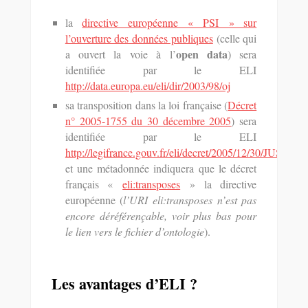
la
directive européenne « PSI » sur
l’ouverture des données publiques
(celle qui
open data
a ouvert la voie à l’
) sera
identifiée par le ELI
http://data.europa.eu/eli/dir/2003/98/oj
sa transposition dans la loi française (
Décret
n° 2005-1755 du 30 décembre 2005
) sera
identifiée par le ELI
http://legifrance.gouv.fr/eli/decret/2005/12/30/JUSC05
et une métadonnée indiquera que le décret
français «
eli:transposes
» la directive
européenne (
l’URI eli:transposes n’est pas
encore déréférençable, voir plus bas pour
le lien vers le fichier d’ontologie
).
Les avantages d’ELI ?