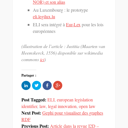
NOR) et son alias
Au Luxembourg : le prototype
eli.legilux.lu
ELI sera intégré à
Eur-Lex
pour les lois
européennes
(illustration de l’article : Justitia (Maarten van
Heemskerck, 1556) disponible sur wikimedia
commons
ici
)
Partager :
Cliquez
Partager
Partager
Cliquez
pour
sur
sur
pour
partager
Twitter(ouvre
Facebook(ouvre
partager
sur
dans
dans
sur
LinkedIn(ouvre
une
une
Google+
Post Tagged:
ELI
,
european legislation
dans
nouvelle
nouvelle
(ouvre
une
fenêtre)
fenêtre)
dans
identifier
,
law
,
legal innovation
,
open law
nouvelle
une
Next Post:
fenêtre)
Gephi pour visualiser des graphes
nouvelle
fenêtre)
RDF
Previous Post:
Article dans la revue I2D –