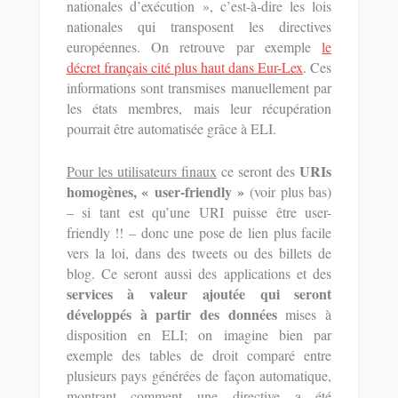
nationales d’exécution », c’est-à-dire les lois
nationales qui transposent les directives
européennes. On retrouve par exemple
le
décret français cité plus haut dans Eur-Lex
. Ces
informations sont transmises manuellement par
les états membres, mais leur récupération
pourrait être automatisée grâce à ELI.
URIs
Pour les utilisateurs finaux
ce seront des
homogènes, « user-friendly »
(voir plus bas)
– si tant est qu’une URI puisse être user-
friendly !! – donc une pose de lien plus facile
vers la loi, dans des tweets ou des billets de
blog. Ce seront aussi des applications et des
services à valeur ajoutée qui seront
développés à partir des données
mises à
disposition en ELI; on imagine bien par
exemple des tables de droit comparé entre
plusieurs pays générées de façon automatique,
montrant comment une directive a été