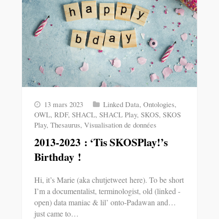
13 mars 2023
Linked Data
,
Ontologies
,
OWL
,
RDF
,
SHACL
,
SHACL Play
,
SKOS
,
SKOS
Play
,
Thesaurus
,
Visualisation de données
2013-2023 : ‘Tis SKOSPlay!’s
Birthday !
Hi, it’s Marie (aka chutjetweet here). To be short
I’m a documentalist, terminologist, old (linked -
open) data maniac & lil’ onto-Padawan and…
just came to…