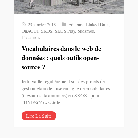
23 janvier 2018
Editeurs
,
Linked Data
,
OnAGUI
,
SKOS
,
SKOS Play
,
Skosmos
,
Thesaurus
Vocabulaires dans le web de
données : quels outils open-
source ?
Je travaille régulièrement sur des projets de
gestion et/ou de mise en ligne de vocabulaires
(thesaurus, taxonomies) en SKOS : pour
l'UNESCO - voir le…
Lire La Suite