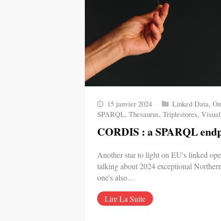
15 janvier 2024
Linked Data
,
On
SPARQL
,
Thesaurus
,
Triplestores
,
Visual
CORDIS : a SPARQL endpoi
Another star to light on EU's linked ope
talking about 2024 exceptional Northern
one's also…
Lire La Suite