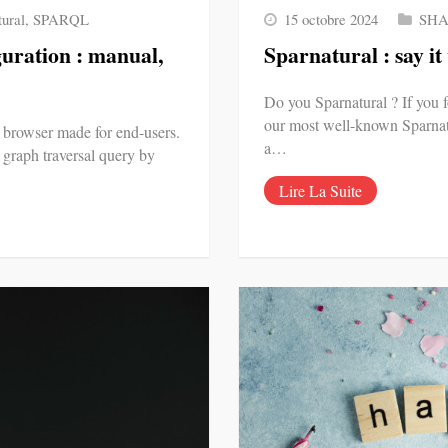
tural
,
SPARQL
15 octobre 2024
SHA
uration : manual,
Sparnatural : say i
Do you Sparnatural ? If you 
our most well-known Sparnatur
 browser made for end-users.
a…
r graph traversal query by
Lire La Suite