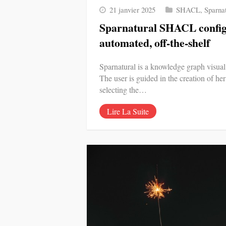
21 janvier 2025
SHACL
,
Sparna
Sparnatural SHACL config
automated, off-the-shelf
Sparnatural is a knowledge graph visual
The user is guided in the creation of he
selecting the…
Lire La Suite