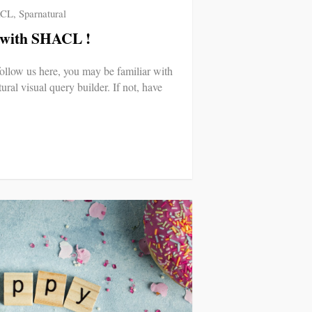
CL
,
Sparnatural
t with SHACL !
follow us here, you may be familiar with
al visual query builder. If not, have