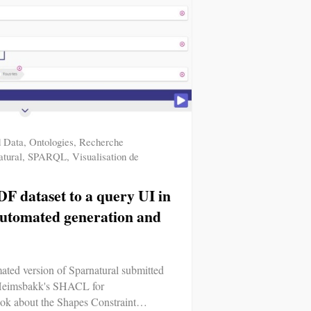
d Data
,
Ontologies
,
Recherche
atural
,
SPARQL
,
Visualisation de
F dataset to a query UI in
utomated generation and
mated version of Sparnatural submitted
 Heimsbakk's SHACL for
ook about the Shapes Constraint…