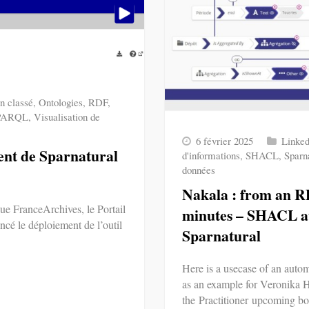
n classé
,
Ontologies
,
RDF
,
PARQL
,
Visualisation de
6 février 2025
Linke
ent de Sparnatural
d'informations
,
SHACL
,
Sparn
données
Nakala : from an RD
ue FranceArchives, le Portail
minutes – SHACL a
ncé le déploiement de l’outil
Sparnatural
Here is a usecase of an auto
as an example for Veronika
the Practitioner upcoming b