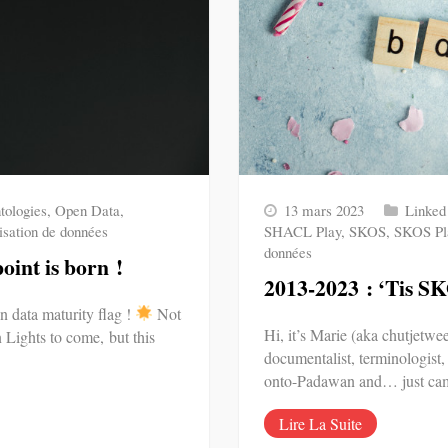
tologies
,
Open Data
,
13 mars 2023
Linked
isation de données
SHACL Play
,
SKOS
,
SKOS Pl
données
nt is born !
2013-2023 : ‘Tis SK
n data maturity flag !
Not
Hi, it’s Marie (aka chutjetwee
 Lights to come, but this
documentalist, terminologist,
onto-Padawan and… just c
Lire La Suite