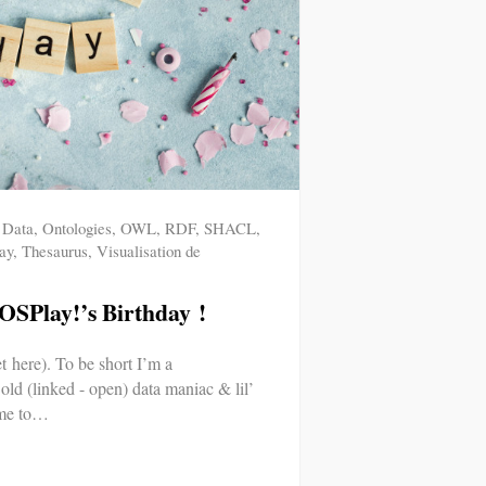
 Data
,
Ontologies
,
OWL
,
RDF
,
SHACL
,
ay
,
Thesaurus
,
Visualisation de
OSPlay!’s Birthday !
t here). To be short I’m a
 old (linked - open) data maniac & lil’
ame to…