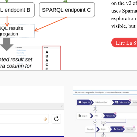
on the v2 o
uses Sparnat
exploration
visible, bu
Lire La S