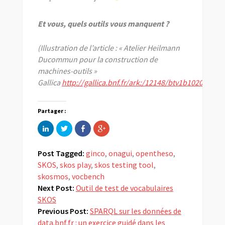
Et vous, quels outils vous manquent ?
(Illustration de l’article : « Atelier Heilmann
Ducommun pour la construction de
machines-outils »
Gallica
http://gallica.bnf.fr/ark:/12148/btv1b10201510v
)
Partager :
Cliquez
Partager
Partager
Cliquez
pour
sur
sur
pour
partager
Twitter(ouvre
Facebook(ouvre
partager
sur
dans
dans
sur
LinkedIn(ouvre
une
une
Google+
Post Tagged:
ginco
,
onagui
,
opentheso
,
dans
nouvelle
nouvelle
(ouvre
une
fenêtre)
fenêtre)
dans
SKOS
,
skos play
,
skos testing tool
,
nouvelle
une
skosmos
fenêtre)
,
vocbench
nouvelle
fenêtre)
Next Post:
Outil de test de vocabulaires
SKOS
Previous Post:
SPARQL sur les données de
data.bnf.fr : un exercice guidé dans les