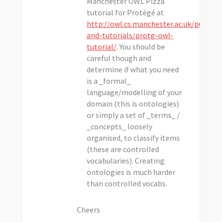
Manchester OWL Pizza
tutorial for Protégé at
http://owl.cs.manchester.ac.uk/publicat
and-tutorials/protg-owl-
tutorial/
. You should be
careful though and
determine if what you need
is a _formal_
language/modelling of your
domain (this is ontologies)
or simply a set of _terms_ /
_concepts_ loosely
organised, to classify items
(these are controlled
vocabularies). Creating
ontologies is much harder
than controlled vocabs.
Cheers