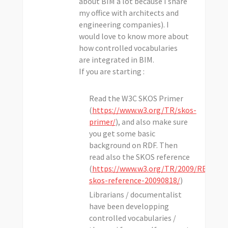
about BIM a lot because I share
my office with architects and
engineering companies). I
would love to know more about
how controlled vocabularies
are integrated in BIM.
If you are starting :
Read the W3C SKOS Primer
(
https://www.w3.org/TR/skos-
primer/
), and also make sure
you get some basic
background on RDF. Then
read also the SKOS reference
(
https://www.w3.org/TR/2009/REC-
skos-reference-20090818/
)
Librarians / documentalist
have been developping
controlled vocabularies /