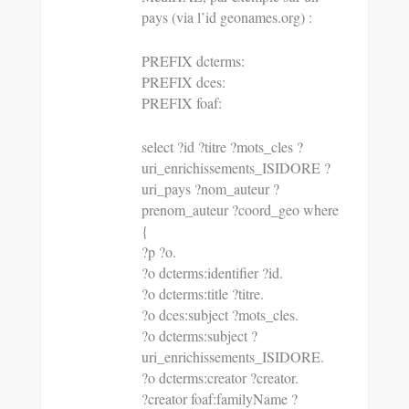
pays (via l’id geonames.org) :
PREFIX dcterms:
PREFIX dces:
PREFIX foaf:
select ?id ?titre ?mots_cles ?
uri_enrichissements_ISIDORE ?
uri_pays ?nom_auteur ?
prenom_auteur ?coord_geo where
{
?p ?o.
?o dcterms:identifier ?id.
?o dcterms:title ?titre.
?o dces:subject ?mots_cles.
?o dcterms:subject ?
uri_enrichissements_ISIDORE.
?o dcterms:creator ?creator.
?creator foaf:familyName ?