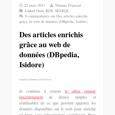
22 mars 2013
Thomas Francart
Linked Data
,
RDF
,
SPARQL
9 commentaires
sur Des articles enrichis
grâce au web de données (DBpedia, Isidore)
Des articles enrichis
grâce au web de
données (DBpedia,
Isidore)
(english summary scroll down)
Je continue à creuser
le sillon entamé
précédemment
de démos simples et
réutilisables de ce que peuvent apporter les
données disponibles sur le web pour enrichir
un texte, sans infrastructure compliquée. Pour