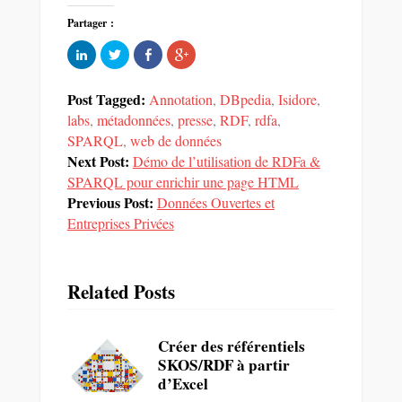
Partager :
Cliquez
Partager
Partager
Cliquez
pour
sur
sur
pour
partager
Twitter(ouvre
Facebook(ouvre
partager
sur
dans
dans
sur
LinkedIn(ouvre
une
une
Google+
Post Tagged:
Annotation
,
DBpedia
,
Isidore
,
dans
nouvelle
nouvelle
(ouvre
une
fenêtre)
fenêtre)
dans
labs
,
métadonnées
,
presse
,
RDF
,
rdfa
,
nouvelle
une
SPARQL
fenêtre)
,
web de données
nouvelle
fenêtre)
Next Post:
Démo de l’utilisation de RDFa &
SPARQL pour enrichir une page HTML
Previous Post:
Données Ouvertes et
Entreprises Privées
Related Posts
Créer des référentiels
SKOS/RDF à partir
d’Excel