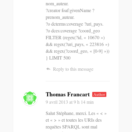
nom_auteur.
?creator foaf:givenName ?
prenom_auteur.
?o dcterms:coverage ?uri_pays.
?o dces:coverage ?coord_geo
FILTER (regex(?id, « 10670 »)
&& regex(?uri_pays, « 223816 »)
&& regex(?coord_geo, « [0-9] »))
} LIMIT 500
Reply to this message
Thomas Francart
Author
9 avril 2013
at 9 h 14 min
Salut Stéphane, merci. Les « < »
et « > » et toutes les URIs des
requêtes SPARQL sont mal