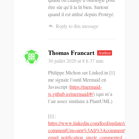
être sûr qu’il la lit bien. Surtout
quand il est utilisé depuis Protégé.
Reply to this message
Thomas Francart
Author
30 juillet 2020
at 8 h 37 min
Philippe Michon sur Linked.in [1]
me signale l’outil Mermaid en
Javascript (
https://mermaid-
js.github.io/mermaid/#/
) (qui m’a
l’air assez similaire à PlantUML)
[1] :
https://www.linkedin.com/feed/update/urn
commentUrn=urn%3Ali%3Acomment%3A%28
email_notification_single_commented_on_yo