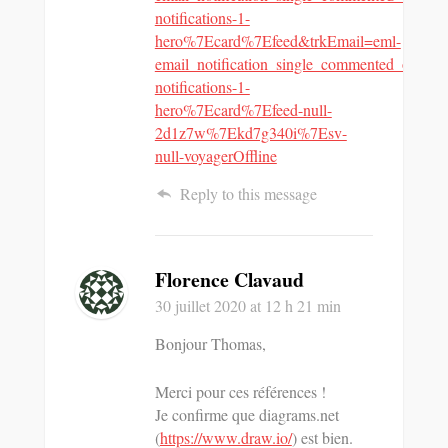
notifications-1-
hero%7Ecard%7Efeed&trkEmail=eml-
email_notification_single_commented_on_yo
notifications-1-
hero%7Ecard%7Efeed-null-
2d1z7w%7Ekd7g340i%7Esv-
null-voyagerOffline
Reply to this message
Florence Clavaud
30 juillet 2020
at 12 h 21 min
Bonjour Thomas,
Merci pour ces références !
Je confirme que diagrams.net
(
https://www.draw.io/
) est bien.