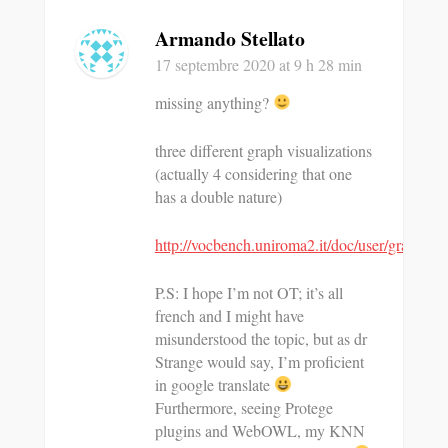
Armando Stellato
17 septembre 2020
at 9 h 28 min
missing anything?
three different graph visualizations
(actually 4 considering that one
has a double nature)
http://vocbench.uniroma2.it/doc/user/graphs.js
P.S: I hope I’m not OT; it’s all
french and I might have
misunderstood the topic, but as dr
Strange would say, I’m proficient
in google translate
Furthermore, seeing Protege
plugins and WebOWL, my KNN