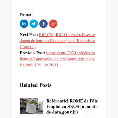
Partager :
Cliquez
Partager
Partager
Cliquez
pour
sur
sur
pour
partager
Twitter(ouvre
Facebook(ouvre
partager
sur
dans
dans
sur
Next Post:
RiC-CM, RiC-O : les Archives se
LinkedIn(ouvre
une
une
Google+
dans
nouvelle
nouvelle
(ouvre
dotent de leur modèle conceptuel (Records in
une
fenêtre)
fenêtre)
dans
nouvelle
une
Contexts)
fenêtre)
nouvelle
fenêtre)
Previous Post:
semweb.pro 2020 : vidéos en
ligne et 2 après-midi de rencontres (virtuelles)
les jeudi 19/11 et 26/11
Related Posts
Référentiel ROME de Pôle
Emploi en SKOS (à partir
de data.gouv.fr)