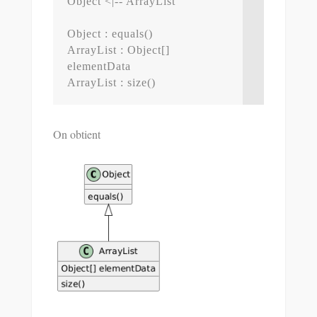
Object <|-- ArrayList

Object : equals()

ArrayList : Object[] 
elementData

ArrayList : size()
On obtient