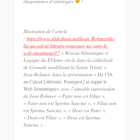
diagrammes d’ontologies
!
Illustration de l’article
:
https://www.slideshare.net/Jean_Rohmer/de-
lia-au-calcul-littraire-pourquoi-jai-zapp-le-
web-smantique/17
« Réseau Sémantique et
Logique du XVIeme siècle dans la cathédrale
de Grenade modélisant la Sainte Trinité »,
Jean Rohmer, dans la présentation
« De l’IA
au Calcul Littéraire: Pourquoi j’ai zappé le
Web Sémantique
«
avec l’aimable autorisation
de Jean Rohmer. « Pater non est Filius »,
« Pater non est Spiritus Sanctus », « Filius non
est Spiritus Sanctus », « Deus est Pater »,
« Deus est Filius », « Deus est Spiritus
Sanctus »