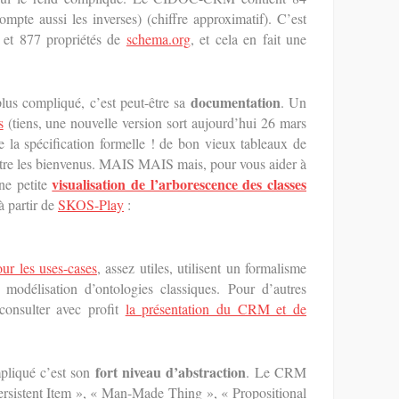
ompte aussi les inverses) (chiffre approximatif). C’est
 et 877 propriétés de
schema.org
, et cela en fait une
documentation
plus compliqué, c’est peut-être sa
. Un
s
(tiens, une nouvelle version sort aujourd’hui 26 mars
de la spécification formelle ! de bon vieux tableaux de
tre les bienvenus. MAIS MAIS mais, pour vous aider à
visualisation de l’arborescence des classes
ne petite
 à partir de
SKOS-Play
:
ur les uses-cases
, assez utiles, utilisent un formalisme
modélisation d’ontologies classiques. Pour d’autres
consulter avec profit
la présentation du CRM et de
fort niveau d’abstraction
mpliqué c’est son
. Le CRM
Persistent Item », « Man-Made Thing », « Propositional