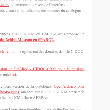
useum
, notamment au travers de l’interface
tis ? voici la formalisation des données du catalogue
s données CIDOC-CRM du BM ? je vous propose un
ées du British Museum en SPARQL
.
ish Art
publie également des données dans le CIDOC-
ension de FRBRoo / CIDOC-CRM pour la musique
cumentée
ici
.
remière version de la plateforme
OpenArchaeo pour
rchéologiques
, alignées sur le CIDOC-CRM à partir de
de fichiers XML (base AERBA).
pean Legislation Identifier), j’ai spécifié l’extension du