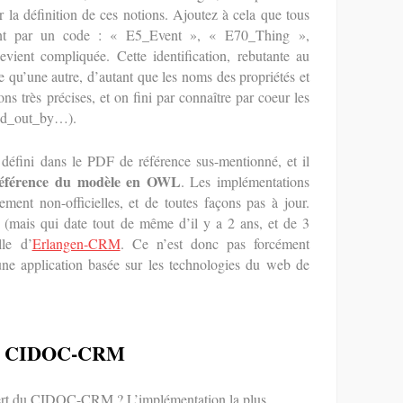
 la définition de ces notions. Ajoutez à cela que tous
nt par un code : « E5_Event », « E70_Thing »,
vient compliquée. Cette identification, rebutante au
e qu’une autre, d’autant que les noms des propriétés et
ons très précises, et on fini par connaître par coeur les
ied_out_by…).
défini dans le PDF de référence sus-mentionné, et il
 référence du modèle en OWL
. Les implémentations
ement non-officielles, et de toutes façons pas à jour.
(mais qui date tout de même d’il y a 2 ans, et de 3
lle d’
Erlangen-CRM
. Ce n’est donc pas forcément
ne application basée sur les technologies du web de
t le CIDOC-CRM
e sert du CIDOC-CRM ? L’implémentation la plus