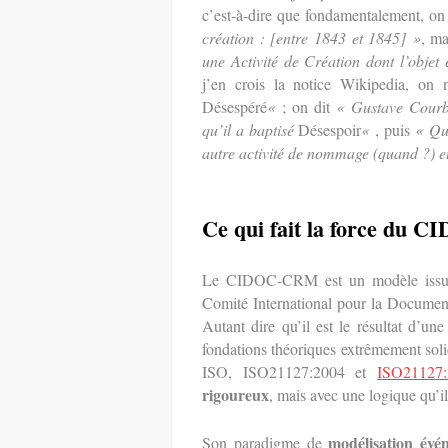
c’est-à-dire que fondamentalement, on
création : [entre 1843 et 1845] »
, m
une Activité de Création dont l’objet 
j’en crois la notice Wikipedia, on
Désespéré
«
; on dit
« Gustave Courbe
qu’il a baptisé
Désespoir
«
, puis
« Que
autre activité de nommage (quand ?) e
Ce qui fait la force d
Le CIDOC-CRM est un modèle issu de
Comité International pour la Documen
Autant dire qu’il est le résultat d’un
fondations théoriques extrêmement soli
ISO, ISO21127:2004 et
ISO21127:
rigoureux
, mais avec une logique qu’il
modélisation évén
Son paradigme de