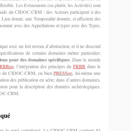
lexible. Les Evènements (ou plutôt, les Activités) sont
 l’aide du CIDOC-CRM : des Acteurs participent à des
 Lieu donné, une Temporalité donnée, et affectent des
 nommé avec des Appellations et typer avec des Types.
 avec un fort niveau d’abstraction, et il ne descend
pécifications de certains domaines métier particulier;
ions pour des domaines spécifiques
. Dans le monde
RBRoo
, l’intégration des principes du
FRBR
dans le
objet du CIDOC-CRM, ou bien
PRESSoo
, lui-même une
tion des publication en série; dans d’autres domaines,
nsion pour la description des données archéologiques,
IDOC-CRM.
iqué
e qui le rend compliqué. Le CIDOC-CRM contient 84