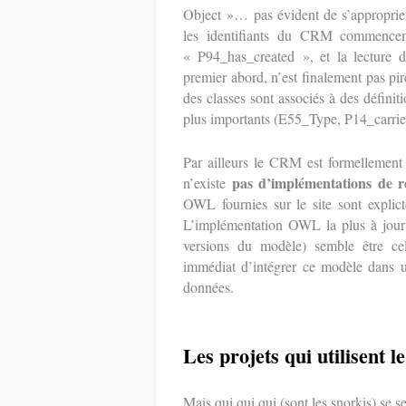
Object »… pas évident de s’approprier
les identifiants du CRM commence
« P94_has_created », et la lecture de
premier abord, n’est finalement pas pir
des classes sont associés à des définiti
plus importants (E55_Type, P14_carr
Par ailleurs le CRM est formellement 
pas d’implémentations de
n’existe
OWL fournies sur le site sont explict
L’implémentation OWL la plus à jour 
versions du modèle) semble être ce
immédiat d’intégrer ce modèle dans u
données.
Les projets qui utilisen
Mais qui qui qui (sont les snorkis) s