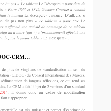
 ne dit pas «
Le tableau
Le Désespéré
a pour date de
t
s
ais
« Entre 1843 et 1845, Gustave Courbet a conduit
L
était le tableau
Le désespéré
«
; nuance. D’ailleurs, si
 ne dit pas non plus
« ce tableau a pour titre
Le
t a effectué une activité de nommage de ce tableau
lqu’un d’autre (qui ?) a (probablement) effectué une
t a baptisé le même tableau
Le Désespéré
«
.
u CIDOC-CRM…
 plus de vingt ans de standardisation au sein du
tation (CIDOC) du Conseil International des Musées.
e sédimentation de longues réflexions, ce qui rend ses
des. Le CRM a fait l’objet de 2 versions d’un standard
cadre de modélisation
2014
. Il donne donc un
 faut s’approprier.
ementielle
est très puissant et permet d’exprimer de