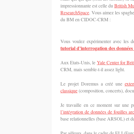
impressionnante est celle du
British M
ResearchSpace
. Vous aimez les spaghet
du BM en CIDOC-CRM :
Vous voulez expérimenter avec le
tutorial d’interrogation des donn
Aux Etats-Unis, le
Yale Center for Brit
CRM, mais semble-t-il assez light.
Le projet Doremus a créé une
ext
classique
(composition, concerts), do
Je travaille en ce moment sur une p
l’intégration de données de fouilles a
base relationnelles (base ARSOL) et 
Par ailleurs, dans le cadre de ELI (Euro