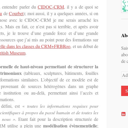
 entendre parler du
CIDOC-CRM
, il y a de quoi se
au
de
Courbet
); moi aussi, il y a quelques années, si on
chose avec le CIDOC-CRM je me serais arraché les
. Mais en fait, ce n’est pas si terrible, et après avoir
ets, je le trouve d’une grande force et d’une grande
Abo
essources que j’ai mis au point pour des formations sur
uelle dans les classes du CRM+FRBRoo
, et un début de
Sai
British Museum
.
abo
de 
ormelle de haut-niveau permettant de structurer la
patrimoniaux
(tableaux, sculptures, bâtiments, fouilles
Adr
nformations similaires. L’objectif de ce modèle est de
e-
provenant de sources hétérogènes dans un graphe
mai
institution ou au-delà, permettant ainsi l’accès et
rmations.
 défini, est «
toutes les informations requises pour
scientifiques à propos du passé humain et de toutes les
V
à nous »
. Etant fait pour la description structurée de
l
p
modélisation évènementielle
CRM utilise a plein une
;
d