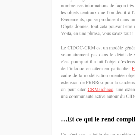
nombreuses informations de façon très f
les objets centraux que l’on décrit à
Evenements, qui se produisent dans un
Objets donnés; tout cela pouvant être
Voilà, en une phrase, vous savez tout !
Le CIDOC-CRM est un modèle générique
volontairement pas dans le détail de s
extens
c’est pourquoi il a fait l’objet d’
de l’infodoc on citera en particulier
F
cadre de la modélisation orientée 
extension de FRBRoo pour la carctérisa
on peut citer
CRMarchaeo
, une exte
une communauté active autour du C
…Et ce qui le rend compl
Ce n’est pas la taille de ce modèl