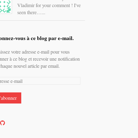
Vladimir for your comment ! I've
seen there…...
nnez-vous à ce blog par e-mail.
sissez votre adresse e-mail pour vous
nner à ce blog et recevoir une notification
chaque nouvel article par email.
esse
l
oir
Voir
e
le
rofil
profil
e
de