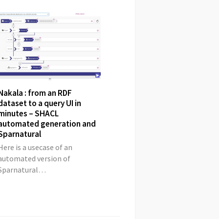
Nakala : from an RDF
dataset to a query UI in
minutes – SHACL
automated generation and
Sparnatural
Here is a usecase of an
automated version of
Sparnatural…