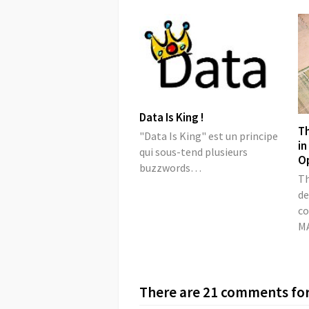
Data Is King !
Th
"Data Is King" est un principe
in
qui sous-tend plusieurs
O
buzzwords…
Th
de
c
M
There are 21 comments for 