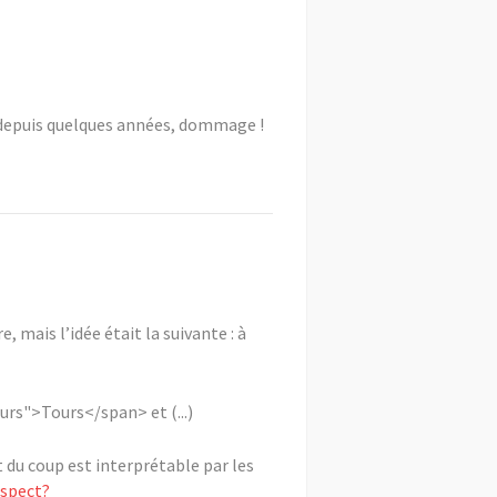
er depuis quelques années, dommage !
, mais l’idée était la suivante : à
urs">Tours</span> et (...)
 du coup est interprétable par les
nspect?