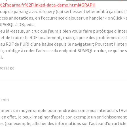
2Fsparna.fr%2Flinked-data-demo.html#GRAPH
coup de parsing avec rdfquery (qui sert essentiellement à ça dans l
ces annotations, en l’occurrence d’ajouter un handler « onClick » su
 SPARQL à DBpedia.
eu là-dessus, un truc que j’aurais bien voulu faire plutôt que d’int
 et de traiter le RDF localement, mais ça pose des problèmes de sécu
 au RDF de l’URI d’une balise depuis le navigateur; Pourtant l’in
ci ça oblige à coder l’adresse du endpoint SPARQL en dur, ce qui ne 
I.
 message
3 min
emment un moyen simple pour rendre des contenus interactifs ! Av
 en effet, je peux imaginer d’après ton exemple un enrichissemen
 (par exemple, afficher des informations sur l’auteur d’un article 