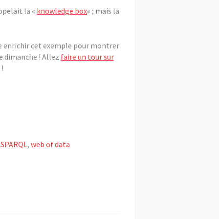
ppelait la «
knowledge box
« ; mais la
ore enrichir cet exemple pour montrer
re dimanche ! Allez
faire un tour sur
 !
,
SPARQL
,
web of data