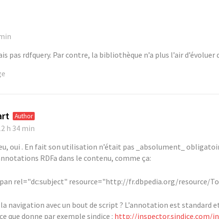
 min
ais pas rdfquery. Par contre, la bibliothèque n’a plus l’air d’évolu
ge
art
Author
12 h 34 min
u, oui . En fait son utilisation n’était pas _absolument_ obligatoire
 annotations RDFa dans le contenu, comme ça:
pan rel="dc:subject" resource="http://fr.dbpedia.org/resource/To
a navigation avec un bout de script ? L’annotation est standard et
 ce que donne par exemple sindice :
http://inspector.sindice.com/i