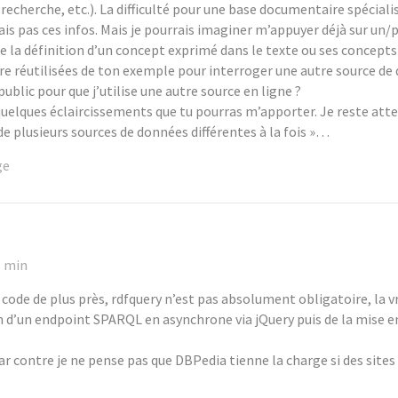
recherche, etc.). La difficulté pour une base documentaire spéciali
rais pas ces infos. Mais je pourrais imaginer m’appuyer déjà sur un
e la définition d’un concept exprimé dans le texte ou ses concepts
 réutilisées de ton exemple pour interroger une autre source de do
blic pour que j’utilise une autre source en ligne ?
quelques éclaircissements que tu pourras m’apporter. Je reste atte
de plusieurs sources de données différentes à la fois »…
ge
8 min
 code de plus près, rdfquery n’est pas absolument obligatoire, la vr
n d’un endpoint SPARQL en asynchrone via jQuery puis de la mise 
ar contre je ne pense pas que DBPedia tienne la charge si des sites