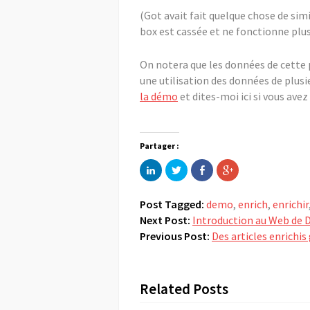
(Got avait fait quelque chose de simi
box est cassée et ne fonctionne plus
On notera que les données de cette
une utilisation des données de plusi
la démo
et dites-moi ici si vous ave
Partager :
Cliquez
Partager
Partager
Cliquez
pour
sur
sur
pour
partager
Twitter(ouvre
Facebook(ouvre
partager
sur
dans
dans
sur
LinkedIn(ouvre
une
une
Google+
Post Tagged:
demo
,
enrich
,
enrichir
dans
nouvelle
nouvelle
(ouvre
une
fenêtre)
fenêtre)
dans
Next Post:
Introduction au Web de D
nouvelle
une
Previous Post:
fenêtre)
Des articles enrichi
nouvelle
fenêtre)
Related Posts