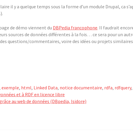
laire il y a quelque temps sous la forme d’un module Drupal, ca s’a
).
 page de démo viennent du
DBPedia francophone
. Il faudrait enc
eurs sources de données différentes à la fois… ce sera pour un aut
z des questions/commentaires, voire des idées ou projets similaires
,
exemple
,
html
,
Linked Data
,
notice documentaire
,
rdfa
,
rdfquery
onnées et à RDF en licence libre
s grâce au web de données (DBpedia, Isidore)