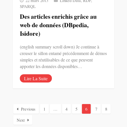
22 mars 2013
Linked Data
,
RDF
,
SPARQL
Des articles enrichis grâce au
web de données (DBpedia,
Isidore)
(english summary scroll down) Je continue à
creuser le sillon entamé précédemment de démos
simples et réutilisables de ce que peuvent
apporter les données disponibles…
Lire La Suite
Previous
1
…
4
5
6
7
8
Next