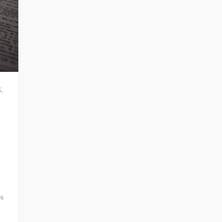
S
,
bs