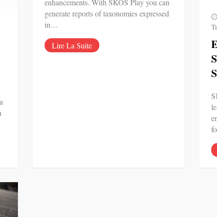
enhancements. With SKOS Play you can
generate reports of taxonomies expressed
in…
Tr
E
Lire La Suite
S
S
a
le
n
e
f