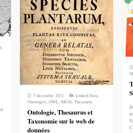
y
,
S
T
7 décembre 2013
Linked Data
,
Ontologies
,
OWL
,
SKOS
,
Thesaurus
Je
ut
Ontologie, Thesaurus et
r
Taxonomie sur le web de
S
C
données